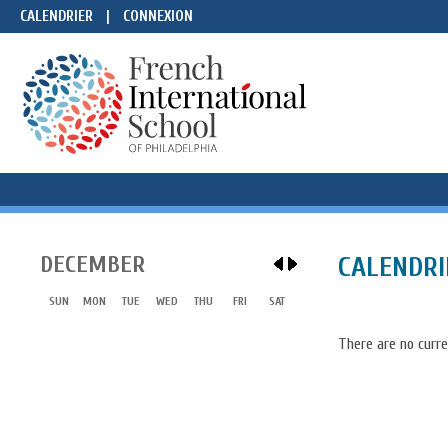
CALENDRIER
|
CONNEXION
A PROPOS
CURSUS SCOLAIRE
ADMISSIONS
VIE SCOL
DECEMBER
CALENDRI
SUN
MON
TUE
WED
THU
FRI
SAT
There are no curre