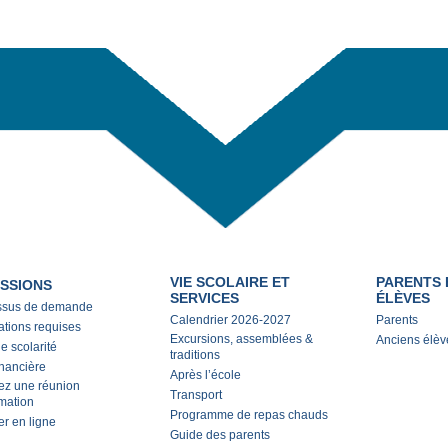
VIE SCOLAIRE ET
PARENTS 
SSIONS
SERVICES
ÉLÈVES
ssus de demande
Calendrier 2026-2027
Parents
ations requises
Excursions, assemblées &
Anciens élèv
de scolarité
traditions
inancière
Après l’école
iez une réunion
Transport
rmation
Programme de repas chauds
er en ligne
Guide des parents