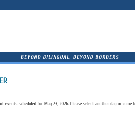
BEYOND BILINGUAL, BEYOND BORDERS
AIRE ET SERVICES
CAMP D'ÉTÉ
PARENTS ET ANCIENS ÉLÈVES
ER
nt events scheduled for May 23, 2026. Please select another day or come b