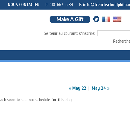
NOUS CONTACTER
P: 610-667-1284
E:
info@frenchschoolphila.o
Se tenir au courant: s'inscrire:
Recherche
ACTUALITÉS ET RESSOURCES
FAQS
NOUS SOUTENIR
HOME
« May 22
|
May 24 »
ack soon to see our schedule for this day.