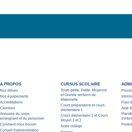
A PROPOS
CURSUS SCOLAIRE
ADMI
Toute petite, Petite, Moyenne
Nos élèves
Proce
et Grande sections de
Nos équipements
Inform
Maternelle
Accreditations
Frais 
Cours préparatoire et cours
Carrières
Aide f
élémentaire 1
Annuaire du corps
Planif
Cours élémentaire 2 et Cours
enseignant et du personnel
d'info
Moyen 1 et 2
Comment nous trouver
Postul
Notre collège
Conseil d'administration